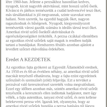
létre 1960-ban. Jelleme a perzsákhoz hasonlóan kedves,
nyugodt, kicsit nagyobb aktivitással, mint hosszú szőrű őseik.
Kíváncsi és játékos természetük a család kedvencévé teszi őket,
más társállatokkal is jól megvannak, szinte szavukat sem
hallani. Nem szeretik, ha egyedül hagyják őket, nagyon
ragaszkodnak és hűségesek. Nyugodt, kiegyensúlyozott
természetük városi gazdik számára is ideális társsá teszi őket.
Amerikai rövid szőrű őseiktől aktivitásukat és
egerészképességüket örökölték. A perzsa cicákkal ellentétben
az egzotikus rövid szőrűek saját maguk is rendben tudják
tartani a bundájukat. Rendszeres fésülés azonban ajánlott a
levedlett szőrzet eltávolítása érdekében.
Eredet A KEZDETEK
Az egzotikus fajta gyökerei az Egyesült Államokból erednek.
Az 1950-es és 60-as években néhány, az amerikai rövid szőrű
macskát tenyésztő elhatározta, hogy a fajta ezüst egyedeinek
szőrszínét és szemszínét (zöld) feljavítja. Ezt a tervüket a
perzsával való keresztezéssel szerették volna megvalósítani.
Ezzel egy időben azonban más, szintén amerikai rövid szőrűt
tenyésztők a keresztezés ellen indítottak hadjáratot, mert úgy
vélték, a fajta autentikus, tanyasi rövid szőrű, és nem kellene
belekeverni perzsa vért. Igazuk lett, olyannyira, hogy az
amerikai rövid szőrűek bundája a perzsa hatására túl lágyra