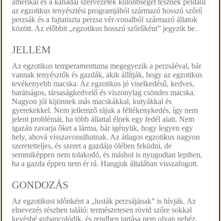
amerikai és a kanadai szervezetek különbséget tesznek például
az egzotikus tenyésztési programjából származó hosszú szőrű
perzsák és a fajtatiszta perzsa vér-vonalból származó állatok
között. Az előbbit „egzotikus hosszú szőrűként” jegyzik be.
JELLEM
Az egzotikus temperamentuma megegyezik a perzsáéval, bár
vannak tenyésztők és gazdák, akik állítják, hogy az egzotikus
tevékenyebb macska. Az egzotikus jó viselkedésű, kedves,
barátságos, társaságkedvelő és viszonylag csöndes macska.
Nagyon jól kijönnek más macskákkal, kutyákkal és
gyerekekkel. Nem jellemző rájuk a féltékenykedés, így nem
jelent problémát, ha több állattal élnek egy fedél alatt. Nem
igazán zavarja őket a lárma, bár igénylik, hogy legyen egy
hely, ahová visszavonulhatnak. Az átlagos egzotikus nagyon
szeretetteljes, és szeret a gazdája ölében feküdni, de
semmiképpen nem tolakodó, és máshol is nyugodtan lepihen,
ha a gazda éppen nem ér rá. Hangjuk általában visszafogott.
GONDOZÁS
Az egzotikust időnként a „lusták perzsájának” is hívják. Az
elnevezés részben találó: természetesen rövid szőre sokkal
kevésbé gubancolódik, és rendben tartása nem olyan nehéz,