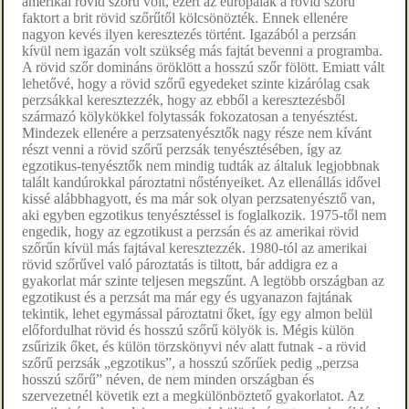
amerikai rövid szőrű volt, ezért az európaiak a rövid szőrű
faktort a brit rövid szőrűtől kölcsönözték. Ennek ellenére
nagyon kevés ilyen keresztezés történt. Igazából a perzsán
kívül nem igazán volt szükség más fajtát bevenni a programba.
A rövid szőr domináns öröklött a hosszú szőr fölött. Emiatt vált
lehetővé, hogy a rövid szőrű egyedeket szinte kizárólag csak
perzsákkal keresztezzék, hogy az ebből a keresztezésből
származó kölykökkel folytassák fokozatosan a tenyésztést.
Mindezek ellenére a perzsatenyésztők nagy része nem kívánt
részt venni a rövid szőrű perzsák tenyésztésében, így az
egzotikus-tenyésztők nem mindig tudták az általuk legjobbnak
talált kandúrokkal pároztatni nőstényeiket. Az ellenállás idővel
kissé alábbhagyott, és ma már sok olyan perzsatenyésztő van,
aki egyben egzotikus tenyésztéssel is foglalkozik. 1975-től nem
engedik, hogy az egzotikust a perzsán és az amerikai rövid
szőrűn kívül más fajtával keresztezzék. 1980-tól az amerikai
rövid szőrűvel való pároztatás is tiltott, bár addigra ez a
gyakorlat már szinte teljesen megszűnt. A legtöbb országban az
egzotikust és a perzsát ma már egy és ugyanazon fajtának
tekintik, lehet egymással pároztatni őket, így egy almon belül
előfordulhat rövid és hosszú szőrű kölyök is. Mégis külön
zsűrizik őket, és külön törzskönyvi név alatt futnak - a rövid
szőrű perzsák „egzotikus”, a hosszú szőrűek pedig „perzsa
hosszú szőrű” néven, de nem minden országban és
szervezetnél követik ezt a megkülönböztető gyakorlatot. Az