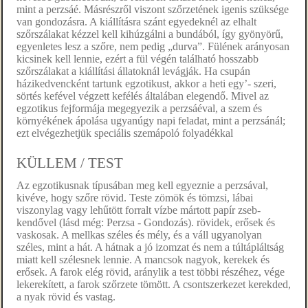
mint a perzsáé. Másrészről viszont szőrzetének igenis szüksége
van gondozásra. A kiállításra szánt egyedeknél az elhalt
szőrszálakat kézzel kell kihúzgálni a bundából, így gyönyörű,
egyenletes lesz a szőre, nem pedig „durva”. Fülének arányosan
kicsinek kell lennie, ezért a fül végén található hosszabb
szőrszálakat a kiállítási állatoknál levágják. Ha csupán
házikedvencként tartunk egzotikust, akkor a heti egy’- szeri,
sörtés kefével végzett kefélés általában elegendő. Mivel az
egzotikus fejformája megegyezik a perzsáéval, a szem és
környékének ápolása ugyanúgy napi feladat, mint a perzsánál;
ezt elvégezhetjük speciális szemápoló folyadékkal
KÜLLEM / TEST
Az egzotikusnak típusában meg kell egyeznie a perzsával,
kivéve, hogy szőre rövid. Teste zömök és tömzsi, lábai
viszonylag vagy lehűtött forralt vízbe mártott papír zseb-
kendővel (lásd még: Perzsa - Gondozás). rövidek, erősek és
vaskosak. A mellkas széles és mély, és a váll ugyanolyan
széles, mint a hát. A hátnak a jó izomzat és nem a túltápláltság
miatt kell szélesnek lennie. A mancsok nagyok, kerekek és
erősek. A farok elég rövid, aránylik a test többi részéhez, vége
lekerekített, a farok szőrzete tömött. A csontszerkezet kerekded,
a nyak rövid és vastag.