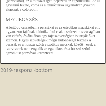
(perzsáknál), ez a mintázat igen népszerű az egzotikusnál, de az
egyszínű fekete, vörös és a teknőctarka ugyanolyan gyakori,
akárcsak a colorpoint.
MEGJEGYZÉS
A legtöbb országban a perzsákat és az egzotikus macskákat egy
ugyanazon fajtának tekintik, ahol csak a szőrzet hosszúságában
van eltérés, és általában egy fajtaszövetségben is tartják őket
számon. F.gyes szövetségek mégis különbséget tesznek a
perzsák és a hosszú szőrű egzotikus macskák között - ezek a
szervezetek nem engedik az egzotikust és a hosszú szőrű
egzotikust perzsával keresztezni.
2019-responzi-bottom