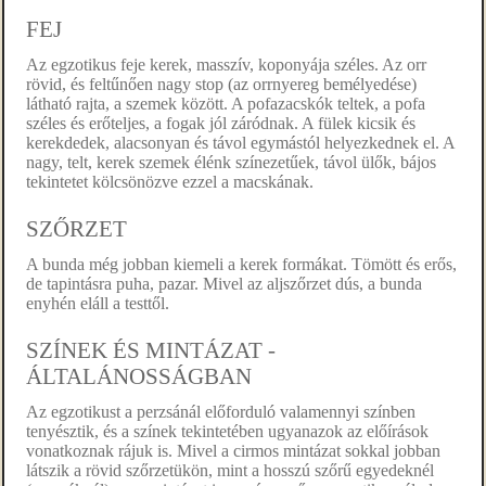
FEJ
Az egzotikus feje kerek, masszív, koponyája széles. Az orr
rövid, és feltűnően nagy stop (az orrnyereg bemélyedése)
látható rajta, a szemek között. A pofazacskók teltek, a pofa
széles és erőteljes, a fogak jól záródnak. A fülek kicsik és
kerekdedek, alacsonyan és távol egymástól helyezkednek el. A
nagy, telt, kerek szemek élénk színezetűek, távol ülők, bájos
tekintetet kölcsönözve ezzel a macskának.
SZŐRZET
A bunda még jobban kiemeli a kerek formákat. Tömött és erős,
de tapintásra puha, pazar. Mivel az aljszőrzet dús, a bunda
enyhén eláll a testtől.
SZÍNEK ÉS MINTÁZAT -
ÁLTALÁNOSSÁGBAN
Az egzotikust a perzsánál előforduló valamennyi színben
tenyésztik, és a színek tekintetében ugyanazok az előírások
vonatkoznak rájuk is. Mivel a cirmos mintázat sokkal jobban
látszik a rövid szőrzetükön, mint a hosszú szőrű egyedeknél