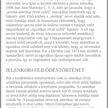
sikeredett, és a típus is kezdett eltolódni a perzsa irányába.
1996-ban Jane Martinke C. F. A.-bíró azt javasolta, hogy a
„perzsa-amerikai rövid szőrű” macskákat tömörítsék egy új
fajtanév alatt. Első körben a „sterling” nevet akarták neki adni,
ezüst bundája miatt, de hamarosan eldöntötték, hogy
valamennyi perzsa színt be kellene vezetni a fajtánál, ezért
megszületett az „egzotikus rövid szőrű” fajtanév. A cél egy
perzsa kinézetű, de rövid, bársonyos szőrzettel rendelkező
macska tenyésztése volt. így a fajtastandard megegyezett a
hosszú szőrű perzsáéval, azzal a kivétellel, hogy akkoriban az
egzotikus rövid szőrűnél nem volt kikötés, hogy az orrvonalon
stopnak kell látszódnia. Ezt a kikötést csak 1973-ban törölték a
standardból, mivel az egzotikus típusa egyre inkább hasonlított
a perzsára, így az engedmény már szükségtelenné vált.
JELENKORI FEJLŐDÉSTÖRTÉNET
Bár a kezdetekkor természetesen csak az amerikai rövid
szőrűeket pároztatták egymással, azért más rövid szőrű fajtákat
is bevontak időnként a tenyésztési programba. Az amerikai
típusú burmát például aranyos kerek feje és tömzsi testalkata,
az orosz kéket pedig meg-duplázott, bársonyos bundája miatt
vonták be. A programban nemcsak amerikai, de európai
tenyésztők is részt vettek. Mivel Európában igen kevés