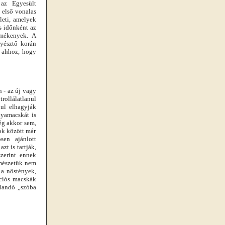
 az Egyesült
 első vonalas
leti, amelyek
s időnként az
rmékenyek. A
nyésztő korán
k ahhoz, hogy
 - az új vagy
rollálatlanul
ául elhagyják
nyamacskát is
ég akkor sem,
ok között már
sen ajánlott
zt is tartják,
szerint ennek
rmészetük nem
 a nőstények,
ációs macskák
jlandó „szóba