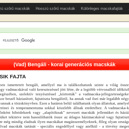
zú szőrű macskák
Hosszú szőrű macskák
Különleges macskafajták
(Vad) Bengáli - korai generációs macskák
SIK FAJTA
en ismertetett bengáli, amellyel ma is találkozhatunk szinte a világ összes
ogy vadmacskával való keresztezéssel jött létre, de a legtöbb vérvonalból időköz
egészében, szelektív tenyésztéssel „kiirtották” a vadmacska-jellegzetességek
or beszél háziasított, fajtatiszta bengáliról, ha annak vad ősei már legalább nég
vannak a törzskönyvben. Ezen a határon belül találhatunk olyan állatokat, amelye
ztönei és temperamentuma sokkal közelebb állnak eredetéhez. A vadmacska-ke
őnként hibrideknek vagy „alapítóknak” nevezett macskák jellemüket és háziál
süket tekintve nem hasonlíthatók össze az átlagos házimacskával vagy fajtatisz
re még mindig eladnak ilyen macskákat magánszemélyeknek, főleg olyan ország
lvad macskák tartását - speciális engedéllyel vagy anélkül - a törvény mege