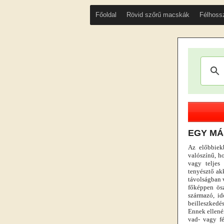
Főoldal
Rövid szőrű macskák
Félhoss
EGY MÁ
Az előbbiekb
valószínű, h
vagy teljes 
tenyésztő akk
távolságban 
főképpen ös
származó, id
beilleszkedé
Ennek ellené
vad- vagy fé