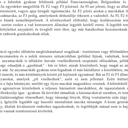
n a hibridek gyakran feltűnnek például Franciaországban, Belgiumban és
z egyedeket megjelölik FI, F2 vagy F3 jelzéssel. Az FI azt jelenti, hogy az állat
resztezett, vagyis apja bengáli tigrismacska. Az F2 jelzés azokat a macskákat il
vadmacska, az F3 pedig, amelyeknek dédszülője érkezett a vadonból. Az FI, F2 é
ós hímek nemzőképtelenek. A nőstényeknél előfordul, hogy korlátozottan te
k szerint ezeket a vad keresztezett állatokat legjobb kézből etetni. A legtöbb te
a kölyköket anyjuktól, és üvegből eteti őket, így már fiatalkorban hozzászokna
tt emberek gondoskodnak róluk.
ráció egyedei időnként megbízhatatlanul reagálnak - ösztönösen vagy félelmükben
nyomásokra és a nekik stresszes szituációkban (például fújnak, vadulnak, kont
z anyamacskák is időnként furcsán viselkedhetnek szoptatási időszakban, péld
vagy odaadják a „gazdának” - bár ez lehet, annak köszönhető, hogy magát az a
ék már. Az anyamacskák gyakran nem fogadnak el más háziállatot a közelükben, m
 ismerik, és más körülmények között jól kijönnek egymással. Bár az F2 és F3 állat
olyanokat, amelyek „jól viselkednek”, azért ez nem jellemző. Ezért különö
 a fajta hátrányait, mielőtt egy ilyen macskát magunkhoz veszünk. A hibridekről a
agresszívan közelednek a teljesen háziasított macskákhoz, de tapasztalatok 
ellenkezője igaz - gyakran ők kevésbé támadóak a házimacskával szemben, és te
 Általánosságban elmondható, hogy társasági lények, főleg ivartalanítás után (úgy
). Igénylik legalább egy hasonló mentalitású macska társaságát. A korai gener
y, általuk kiválasztott emberhez ragaszkodnak, és legtöbbjük mással nem is ha
tt is vannak természetesen kivételek.