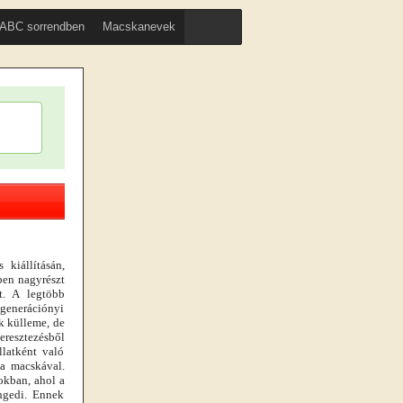
ABC sorrendben
Macskanevek
 kiállításán,
ben nagyrészt
et. A legtöbb
ygenerációnyi
k külleme, de
resztezésből
latként való
ta macskával.
okban, ahol a
ngedi. Ennek