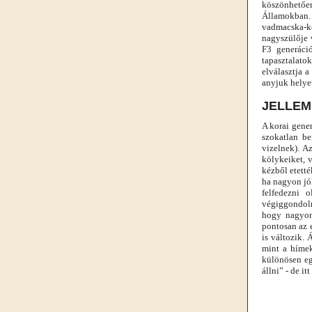
köszönhetőe
Államokban. A
vadmacska-ke
nagyszülője 
F3 generáci
tapasztalato
elválasztja 
anyjuk helye
JELLEM
A korai gene
szokatlan be
vizelnek). A
kölykeiket, 
kézből etett
ha nagyon jól
felfedezni 
végiggondolni
hogy nagyon 
pontosan az 
is változik.
mint a hímek
különösen eg
állni” - de i