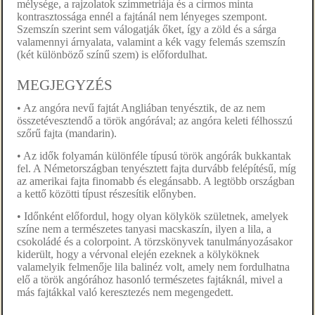
mélysége, a rajzolatok szimmetriája és a cirmos minta
kontrasztossága ennél a fajtánál nem lényeges szempont.
Szemszín szerint sem válogatják őket, így a zöld és a sárga
valamennyi árnyalata, valamint a kék vagy felemás szemszín
(két különböző színű szem) is előfordulhat.
MEGJEGYZÉS
• Az angóra nevű fajtát Angliában tenyésztik, de az nem
összetévesztendő a török angórával; az angóra keleti félhosszú
szőrű fajta (mandarin).
• Az idők folyamán különféle típusú török angórák bukkantak
fel. A Németországban tenyésztett fajta durvább felépítésű, míg
az amerikai fajta finomabb és elegánsabb. A legtöbb országban
a kettő közötti típust részesítik előnyben.
• Időnként előfordul, hogy olyan kölykök születnek, amelyek
színe nem a természetes tanyasi macskaszín, ilyen a lila, a
csokoládé és a colorpoint. A törzskönyvek tanulmányozásakor
kiderült, hogy a vérvonal elején ezeknek a kölyköknek
valamelyik felmenője lila balinéz volt, amely nem fordulhatna
elő a török angórához hasonló természetes fajtáknál, mivel a
más fajtákkal való keresztezés nem megengedett.