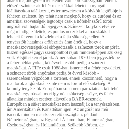
állatot majdhogynem lehetetlen volt Törökországban fellelni,
először szinte csak fehér macskákkal lehetett a nyugati
kiállításokon találkozni, és természetesen a kölykök legtöbbje is
fehéren született. így tehát nem meglepő, hogy az európai és az
amerikai szövetségek legtöbbje csak a hófehér szőrű török
angórát volt hajlandó bejegyezni. Színezett kölykök elvétve
még mindig születtek, és pontosan ezekkel a macskákkal
lehetett felvenni a küzdelmet a fajta süketsége ellen. A
tenyésztők hatalmas erőfeszítés árán érték el, hogy a
macskaszövetségekkel elfogadtassák a színezett török angórát,
hiszen egészségügyi szempontból rájuk mindenképpen szükség
volt. Végül sikerrel jártak. Amerikában 1970-ben jegyezték be
a fehér példányokat, két évvel később pedig a színezett
macskákat. A FIFé csak 1988-ban ismerte el a fehér egyedeket,
a színezett török angórákat pedig öt évvel később -
szerencsésen végződött a történet, ennek köszönhető, hogy a
mai török angóráknál szinte nem is fordul elő süketség. A
komoly tenyésztők Európában soha nem pároztatnak két fehér
macskát egymással, mert így nő a süketség esélye, és fehér
állataikat minden esetben alávetik a BAER-tesztnek.
Európában a süket macskákat nem használják a tenyésztésben,
ám Amerikában és Kanadában igen. Az angórát ma már
ismerik minden macskaszerető országban, például
Németországban, az Egyesült Államokban, Finnországban,
Csehországban és Hollandiában. Szűkebb körben, de