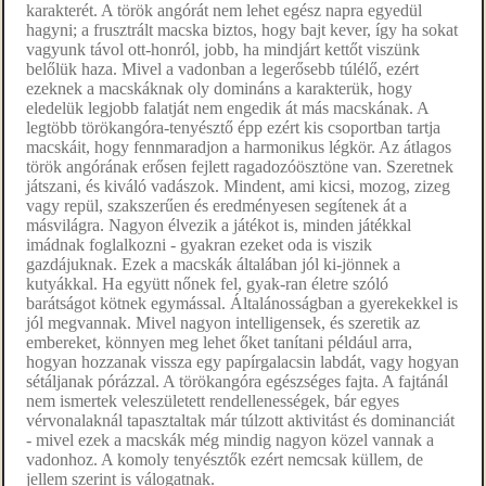
karakterét. A török angórát nem lehet egész napra egyedül
hagyni; a frusztrált macska biztos, hogy bajt kever, így ha sokat
vagyunk távol ott-honról, jobb, ha mindjárt kettőt viszünk
belőlük haza. Mivel a vadonban a legerősebb túlélő, ezért
ezeknek a macskáknak oly domináns a karakterük, hogy
eledelük legjobb falatját nem engedik át más macskának. A
legtöbb törökangóra-tenyésztő épp ezért kis csoportban tartja
macskáit, hogy fennmaradjon a harmonikus légkör. Az átlagos
török angórának erősen fejlett ragadozóösztöne van. Szeretnek
játszani, és kiváló vadászok. Mindent, ami kicsi, mozog, zizeg
vagy repül, szakszerűen és eredményesen segítenek át a
másvilágra. Nagyon élvezik a játékot is, minden játékkal
imádnak foglalkozni - gyakran ezeket oda is viszik
gazdájuknak. Ezek a macskák általában jól ki-jönnek a
kutyákkal. Ha együtt nőnek fel, gyak-ran életre szóló
barátságot kötnek egymással. Általánosságban a gyerekekkel is
jól megvannak. Mivel nagyon intelligensek, és szeretik az
embereket, könnyen meg lehet őket tanítani például arra,
hogyan hozzanak vissza egy papírgalacsin labdát, vagy hogyan
sétáljanak pórázzal. A törökangóra egészséges fajta. A fajtánál
nem ismertek veleszületett rendellenességek, bár egyes
vérvonalaknál tapasztaltak már túlzott aktivitást és dominanciát
- mivel ezek a macskák még mindig nagyon közel vannak a
vadonhoz. A komoly tenyésztők ezért nemcsak küllem, de
jellem szerint is válogatnak.