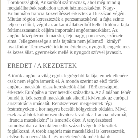
Törökországból, Ankarából származnak, ahol még mindig
megtalálhatóak szabadon tartott házimacskaként. Nagy-
Britanniába francia közvetítéssel érkeztek a 16.század végén.
Miután rögtön keresztezték a perzsamacskával, a fajta szinte
teljesen eltűnt, végül az ankarai állatkertből kellett külön a fajta
feltámasztásának céljára importálni angóramacskákat. Az
angóra középtermetű macska, feje nagy, pamacsos, szőrzete
sima. Jellegzetessége a más fajtákra nem jellemző "királyi"
nyakfodor. Természetét tekintve értelmes, nyugodt, engedelmes
és kezes állat, gyermekek mellé is nyugodt szívvel javasolt.
EREDET / A KEZDETEK
A török angóra a világ egyik legrégebbi fajtája, ennek ellenére
csak nem régóta ismerik el. A monda szerint az első török
angóra- macskák, olasz kereskedők által, Törökországból
érkeztek Európába a tizenhetedik században. Az általában fehér
bundájú, kék szemű macskáknak sikerült kivívniuk az európai
arisztokrácia imádatát. Rendszeresen megjelentek régi
festményeken a kor nagyra becsült hölgyeinek oldalán. Mivel
ezek az állatok különösen divatosak voltak a francia udvarnál,
„francia macskaként” is ismerték őket. A tenyésztéssel
komolyabban a tizenkilencedik század vége felé kezdtek
foglalkozni. A török angórát más macskákkal is keresztezték,
elsősorban perzsákkal, így megjelenésük még inkább