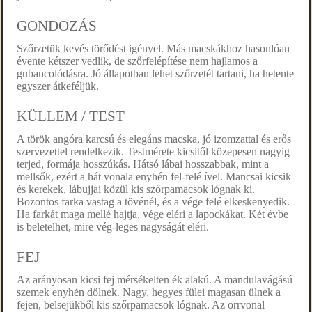
GONDOZÁS
Szőrzetük kevés törődést igényel. Más macskákhoz hasonlóan
évente kétszer vedlik, de szőrfelépítése nem hajlamos a
gubancolódásra. Jó állapotban lehet szőrzetét tartani, ha hetente
egyszer átkeféljük.
KÜLLEM / TEST
A török angóra karcsú és elegáns macska, jó izomzattal és erős
szervezettel rendelkezik. Testmérete kicsitől közepesen nagyig
terjed, formája hosszúkás. Hátsó lábai hosszabbak, mint a
mellsők, ezért a hát vonala enyhén fel-felé ível. Mancsai kicsik
és kerekek, lábujjai közül kis szőrpamacsok lógnak ki.
Bozontos farka vastag a tövénél, és a vége felé elkeskenyedik.
Ha farkát maga mellé hajtja, vége eléri a lapockákat. Két évbe
is beletelhet, mire vég-leges nagyságát eléri.
FEJ
Az arányosan kicsi fej mérsékelten ék alakú. A mandulavágású
szemek enyhén dőlnek. Nagy, hegyes fülei magasan ülnek a
fejen, belsejükből kis szőrpamacsok lógnak. Az orrvonal