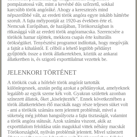
pompázatossá vált, mint a kevésbé dús szőrzetű, sokkal
karcsúbb török angóráké. Ahogy a keresztezés mind
népszerűbbé vált, az eredeti török angóra egyre inkább háttérbe
szorult. A fajta mélypontját az 1920-as években érte el.
Nemcsak Európában, de hazájában, Törökországban is
ritkasággá vált az eredeti török angóramacska. Szerencsére a
törökök hamar rájöttek, mekkora csapás érte kulturális
örökségüket. Tenyésztési programot indítottak, hogy megóvják
a fajtát a kihalástól. E célból a lehető legtöbb példányt
gyűjtötték össze a török állatkertekben, köztük az ankarai
állatkertben is, és szigorú exporttilalmat vezettek be.
JELENKORI TÖRTÉNET
A törökök csak a hófehér török angórát tartották
különlegesnek, azután pedig azokat a példányokat, amelyeknek
legalább az egyik szeme kék volt. Gyakran születtek azonban
színezett állatok, őket „kiselejtezték”. Ennek következtében a
török állatkertekben élő macskák nagy része teljesen süket volt
- ami a törökök számára nem jelentett problémát, mivel a
süketség még jobban hangsúlyozta a fajta tisztaságát, valamint
a török angóra státusát. Azok számára viszont, akik az
exporttilalom feloldása után magukkal vittek néhány macskát
Törökországból, nyilván problémát jelentett. Mivel színezett