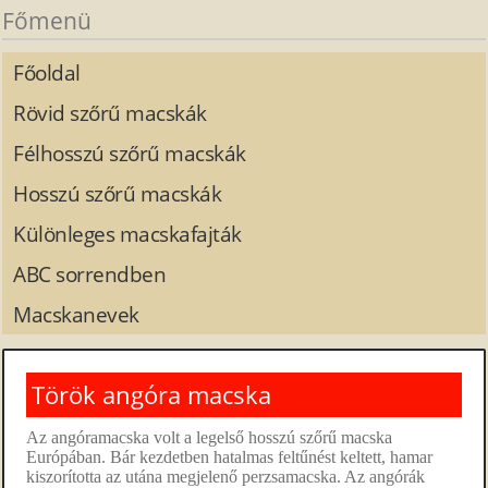
Főmenü
Főoldal
Rövid szőrű macskák
Félhosszú szőrű macskák
Hosszú szőrű macskák
Különleges macskafajták
ABC sorrendben
Macskanevek
Török angóra macska
Az angóramacska volt a legelső hosszú szőrű macska
Európában. Bár kezdetben hatalmas feltűnést keltett, hamar
kiszorította az utána megjelenő perzsamacska. Az angórák