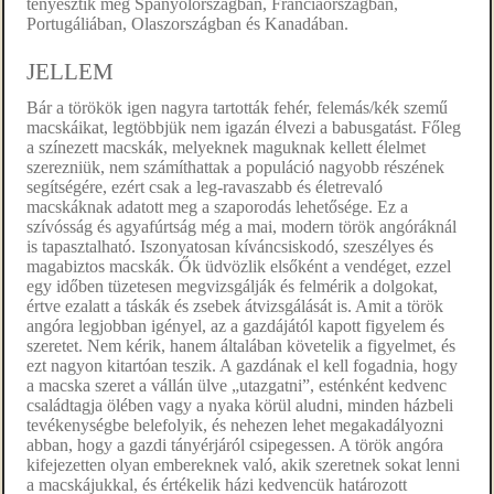
tenyésztik még Spanyolországban, Franciaországban,
Portugáliában, Olaszországban és Kanadában.
JELLEM
Bár a törökök igen nagyra tartották fehér, felemás/kék szemű
macskáikat, legtöbbjük nem igazán élvezi a babusgatást. Főleg
a színezett macskák, melyeknek maguknak kellett élelmet
szerezniük, nem számíthattak a populáció nagyobb részének
segítségére, ezért csak a leg-ravaszabb és életrevaló
macskáknak adatott meg a szaporodás lehetősége. Ez a
szívósság és agyafúrtság még a mai, modern török angóráknál
is tapasztalható. Iszonyatosan kíváncsiskodó, szeszélyes és
magabiztos macskák. Ők üdvözlik elsőként a vendéget, ezzel
egy időben tüzetesen megvizsgálják és felmérik a dolgokat,
értve ezalatt a táskák és zsebek átvizsgálását is. Amit a török
angóra legjobban igényel, az a gazdájától kapott figyelem és
szeretet. Nem kérik, hanem általában követelik a figyelmet, és
ezt nagyon kitartóan teszik. A gazdának el kell fogadnia, hogy
a macska szeret a vállán ülve „utazgatni”, esténként kedvenc
családtagja ölében vagy a nyaka körül aludni, minden házbeli
tevékenységbe belefolyik, és nehezen lehet megakadályozni
abban, hogy a gazdi tányérjáról csipegessen. A török angóra
kifejezetten olyan embereknek való, akik szeretnek sokat lenni
a macskájukkal, és értékelik házi kedvencük határozott