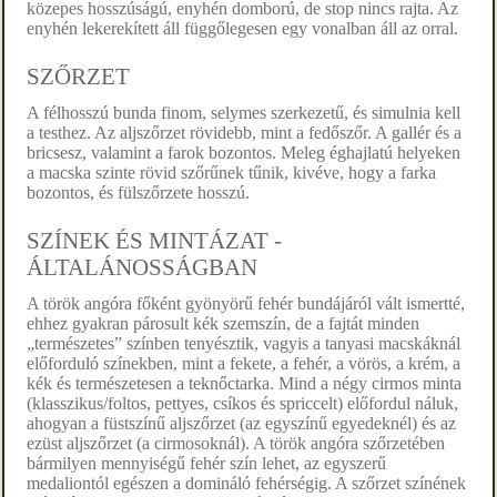
közepes hosszúságú, enyhén domború, de stop nincs rajta. Az
enyhén lekerekített áll függőlegesen egy vonalban áll az orral.
SZŐRZET
A félhosszú bunda finom, selymes szerkezetű, és simulnia kell
a testhez. Az aljszőrzet rövidebb, mint a fedőszőr. A gallér és a
bricsesz, valamint a farok bozontos. Meleg éghajlatú helyeken
a macska szinte rövid szőrűnek tűnik, kivéve, hogy a farka
bozontos, és fülszőrzete hosszú.
SZÍNEK ÉS MINTÁZAT -
ÁLTALÁNOSSÁGBAN
A török angóra főként gyönyörű fehér bundájáról vált ismertté,
ehhez gyakran párosult kék szemszín, de a fajtát minden
„természetes” színben tenyésztik, vagyis a tanyasi macskáknál
előforduló színekben, mint a fekete, a fehér, a vörös, a krém, a
kék és természetesen a teknőctarka. Mind a négy cirmos minta
(klasszikus/foltos, pettyes, csíkos és spriccelt) előfordul náluk,
ahogyan a füstszínű aljszőrzet (az egyszínű egyedeknél) és az
ezüst aljszőrzet (a cirmosoknál). A török angóra szőrzetében
bármilyen mennyiségű fehér szín lehet, az egyszerű
medaliontól egészen a domináló fehérségig. A szőrzet színének