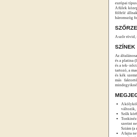
európai típu
A fülek közep
fölfelé álln
háromszög fo
SZŐRZE
A szőr rövid,
SZÍNEK
Az általánosa
és a platina 
és a tek- nőc
tartozó, a m
és kék szemm
más faktort
mindegyikné
MEGJE
A kölykök
változik,
Szűk körb
Tonkinéz 
szerint n
Sziám (a 
A fajta n