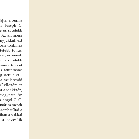
ajta, a burma
r. Joseph C.
e és sötétebb
r. Az alomban
nyjukkal, ezt
lóan tonkinéz
tétebb tónus,
ént, és ennek
y ha sötétebb
yanez történt
éz faktorának
g derült ki -
a születendő
y” ellenére az
t a tonkinéz,
ejegyezte. Az
z angol G. C.
t már nemcsak
 Szembetűnő a
ában a sokkal
st részesítik