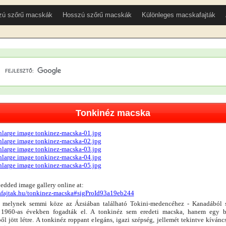
zú szőrű macskák
Hosszú szőrű macskák
Különleges macskafajták
Tonkinéz macska
edded image gallery online at:
afajtak.hu/tonkinez-macska#sigProId93a19eb244
- melynek semmi köze az Ázsiában található Tokini-medencéhez - Kanadából s
z 1960-as években fogadták el. A tonkinéz sem eredeti macska, hanem egy b
ől jött létre. A tonkinéz roppant elegáns, igazi szépség, jellemét tekintve kívánc