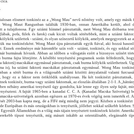
cica.
T
atalosan elismert tonkinéz az a „Wong Mau” nevű nőstény volt, amely egy másik f
s. Wong Maut Rangunban találták 1930-ban, onnan Amerikába került, ahol d
t a tulajdonosa. F.gv sziámi hímmel pároztatták, mert Wong Mau dióbarna test
 (lábak, pofa, fülek és farok) csak kicsit voltak sötétebbek, mint a sziámi fakto
 kölykök születtek - sziámi, és olyan színezetű kölykök, amelyek megegyeztek az a
rjük ma tonkinézként. Wong Maut újra pároztatták egyik fiával, aki hozzá hason
lt. Ennek eredménye már háromféle szín volt - sziámi, tonkinéz, és egy sokkal sö
ár burmának hívunk. Abban az időben a válogatás ezért a bizonyos színért tört
 burma fajta létrejötte. A későbbi tenyésztési programok során felfedezték, hog
a faktorú) macskákat egymással pároztatnak, csak burma kölykök születhetnek. Ug
 ma is), ha sziámi faktorú macskákat pároztatnak egymással. Wong Mau tonkin
nban a sötét burma és a világosabb sziámi közötti árnyalatnál valami furcsasá
 hogy ez a faktor nem öröklődik szabályosan. Ha két tonkinézt pároztatnak, 
nek tonkinéz, burma vagy sziámi faktornak, az eloszlás általában 2-1-1. A „hátrán
ben néhány amerikai tenyésztő úgy gondolta, kár lenne egy ilyen szép fajtát, min
nyészteni. A fajtát 1965-ben a kanadai C. C. A. (Kanadai Macska Szövetség) b
tamacska-szövetségek azonban egészen az 1970-es évek végéig nem ismerték el. A
rését 2003-ban kapta meg, de a FlFé még mindig nem jegyzi. Közben a tonkinéz
de Európában és más országokban is tenyésztik, jóllehet sokkal szűkebb körben.
 Egyesült Államokban és a világ más tájain tenyésztett tonkinézek között. Amerik
erekebb típust tenyésztik, míg másutt inkább az orientálisabb, elegánsabb típu