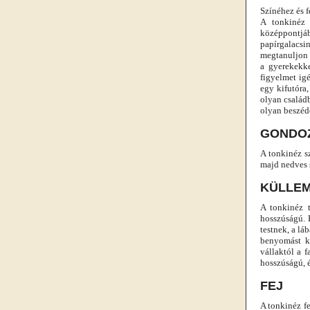
Színéhez és f
A tonkinéz 
középpontjá
papírgalacsi
megtanuljon d
a gyerekekk
figyelmet ig
egy kifutóra
olyan család
olyan beszéde
GONDO
A tonkinéz s
majd nedves s
KÜLLEM
A tonkinéz t
hosszúságú. 
testnek, a l
benyomást ke
vállaktól a 
hosszúságú, é
FEJ
A tonkinéz f