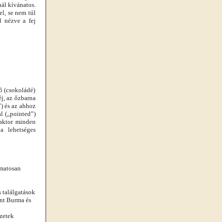
ál kívánatos.
el, se nem túl
l nézve a fej
gő (csokoládé)
éj, az őzbarna
”) és az ahhoz
l („pointed”)
faktor minden
a lehetséges
amatosan
 találgatások
int Burma és
zetek