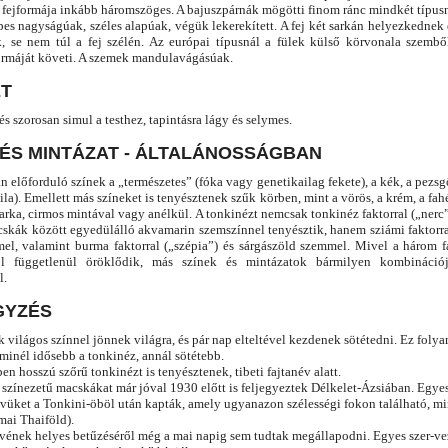
s fejformája inkább háromszöges. A bajuszpárnák mögötti finom ránc mindkét típusn
es nagyságúak, széles alapúak, végük lekerekített. A fej két sarkán helyezkednek 
ak, se nem túl a fej szélén. Az európai típusnál a fülek külső körvonala szembő
rmáját követi. A szemek mandulavágásúak.
T
 és szorosan simul a testhez, tapintásra lágy és selymes.
 ÉS MINTÁZAT - ÁLTALÁNOSSÁGBAN
n előforduló színek a „természetes” (fóka vagy genetikailag fekete), a kék, a pezs
(lila). Emellett más színeket is tenyésztenek szűk körben, mint a vörös, a krém, a fah
tarka, cirmos mintával vagy anélkül. A tonkinézt nemcsak tonkinéz faktorral („nerc
acskák között egyedülálló akvamarin szemszínnel tenyésztik, hanem sziámi faktorra
el, valamint burma faktorral („szépia”) és sárgászöld szemmel. Mivel a három 
ól függetlenül öröklődik, más színek és mintázatok bármilyen kombinációj
l.
GYZÉS
 világos színnel jönnek világra, és pár nap elteltével kezdenek sötétedni. Ez foly
 minél idősebb a tonkinéz, annál sötétebb.
en hosszú szőrű tonkinézt is tenyésztenek, tibeti fajtanév alatt.
színezetű macskákat már jóval 1930 előtt is feljegyeztek Délkelet-Ázsiában. Egyes
evüket a Tonkini-öböl után kapták, amely ugyanazon szélességi fokon található, m
mai Thaiföld).
evének helyes betűzéséről még a mai napig sem tudtak megállapodni. Egyes szer-ve