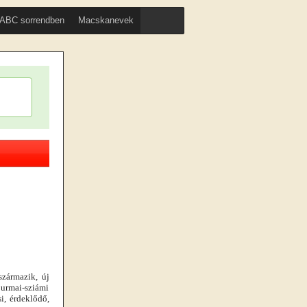
ABC sorrendben
Macskanevek
zármazik, új
urmai-sziámi
si, érdeklődő,