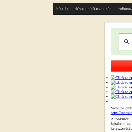
Főoldal
Rövid szőrű macskák
Félhoss
View the emb
http://macsk
A tonkinéz 
fajtaként a
keresztezéséb