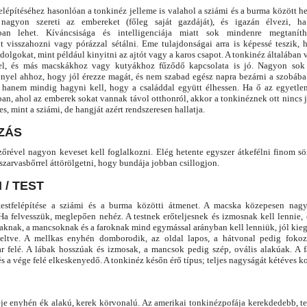
elépítéséhez hasonlóan a tonkinéz jelleme is valahol a sziámi és a burma között h
nagyon szereti az embereket (főleg saját gazdáját), és igazán élvezi, h
ban lehet. Kíváncsisága és intelligenciája miatt sok mindenre megtaníth
nt visszahozni vagy pórázzal sétálni. Eme tulajdonságai arra is képessé teszik,
olgokat, mint például kinyitni az ajtót vagy a karos csapot. A tonkinéz általában 
el, és más macskákhoz vagy kutyákhoz fűződő kapcsolata is jó. Nagyon sok s
ényel ahhoz, hogy jól érezze magát, és nem szabad egész napra bezárni a szobába
, hanem mindig hagyni kell, hogy a családdal együtt élhessen. Ha ő az egyetl
ban, ahol az emberek sokat vannak távol otthonról, akkor a tonkinéznek ott nincs 
s, mint a sziámi, de hangját azért rendszeresen hallatja.
ZÁS
zőrével nagyon keveset kell foglalkozni. Elég hetente egyszer átkefélni finom sör
zarvasbőrrel áttörölgetni, hogy bundája jobban csillogjon.
 / TEST
estfelépítése a sziámi és a burma közötti átmenet. A macska közepesen nagy
Ha felvesszük, meglepően nehéz. A testnek erőteljesnek és izmosnak kell lennie, é
ábaknak, a mancsoknak és a faroknak mind egymással arányban kell lenniük, jól kie
ltve. A mellkas enyhén domborodik, az oldal lapos, a hátvonal pedig fokoza
far felé. A lábak hosszúak és izmosak, a mancsok pedig szép, ovális alakúak. A 
s a vége felé elkeskenyedő. A tonkinéz későn érő típus; teljes nagyságát kétéves kor
eje enyhén ék alakú, kerek körvonalú. Az amerikai tonkinézpofája kerekdedebb, te