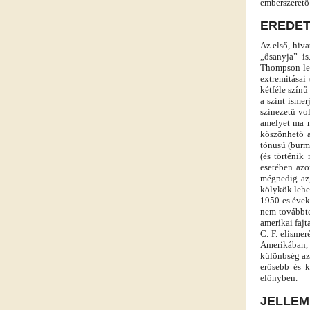
emberszerető 
EREDE
Az első, hiv
„ősanyja” i
Thompson let
extremitásai
kétféle színű
a színt isme
színezetű vo
amelyet ma m
köszönhető a
tónusú (burm
(és történik
esetében azo
mégpedig az,
kölykök lehet
1950-es évek
nem továbbte
amerikai faj
C. F. elisme
Amerikában, 
különbség az
erősebb és k
előnyben.
JELLEM