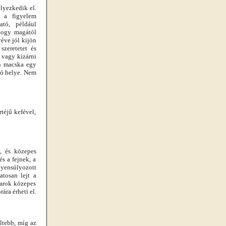
elyezkedik el.
a a figyelem
ató, például
 hogy magától
véve jól kijön
zeretetet és
 vagy kizárni
en macska egy
jó helye. Nem
téjű kefével,
, és közepes
s a fejnek, a
gyensúlyozott
tosan lejt a
farok közepes
ára érheti el.
ltebb, míg az