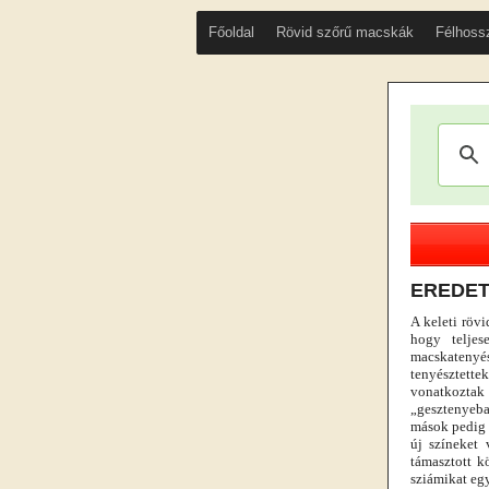
Főoldal
Rövid szőrű macskák
Félhoss
EREDE
A keleti röv
hogy teljes
macskatenyé
tenyésztette
vonatkoztak 
„gesztenyebar
mások pedig e
új színeket 
támasztott k
sziámikat egy