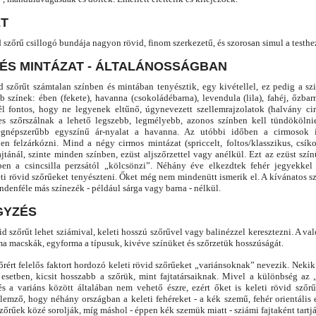
T
d szőrű csillogó bundája nagyon rövid, finom szerkezetű, és szorosan simul a testhe
 ÉS MINTÁZAT - ÁLTALÁNOSSÁGBAN
id szőrűt számtalan színben és mintában tenyésztik, egy kivétellel, ez pedig a sz
b színek: ében (fekete), havanna (csokoládébarna), levendula (lila), fahéj, őzbar
l fontos, hogy ne legyenek eltűnő, úgynevezett szellemrajzolatok (halvány ci
 szőrszálnak a lehető legszebb, legmélyebb, azonos színben kell tündökölnie
egnépszerűbb egyszínű ár-nyalat a havanna. Az utóbbi időben a cirmosok 
en felzárkózni. Mind a négy cirmos mintázat (spriccelt, foltos/klasszikus, csíko
ajtánál, szinte minden színben, ezüst aljszőrzettel vagy anélkül. Ezt az ezüst szín
en a csincsilla perzsától „kölcsönzi”. Néhány éve elkezdtek fehér jegyekkel
eti rövid szőrűeket tenyészteni. Őket még nem mindenütt ismerik el. A kívánatos s
denféle más színezék - például sárga vagy barna - nélkül.
GYZÉS
vid szőrűt lehet sziámival, keleti hosszú szőrűvel vagy balinézzel keresztezni. A v
a macskák, egyforma a típusuk, kivéve színüket és szőrzetük hosszúságát.
őrért felelős faktort hordozó keleti rövid szőrűeket „variánsoknak” nevezik. Nekik
setben, kicsit hosszabb a szőrük, mint fajtatársaiknak. Mivel a különbség az „
és a variáns között általában nem vehető észre, ezért őket is keleti rövid szőr
ellemző, hogy néhány országban a keleti fehéreket - a kék szemű, fehér orientális
szőrűek közé sorolják, míg máshol - éppen kék szemük miatt - sziámi fajtaként tart