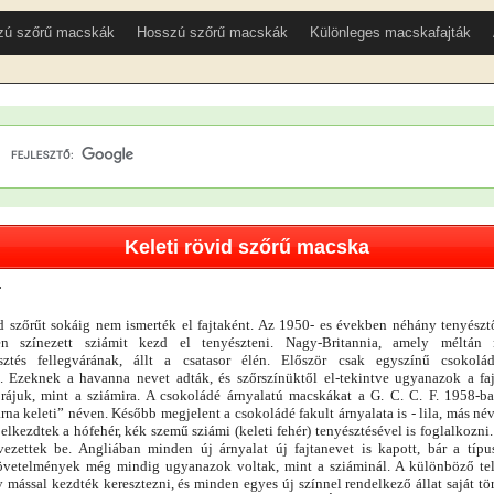
zú szőrű macskák
Hosszú szőrű macskák
Különleges macskafajták
Keleti rövid szőrű macska
T
id szőrűt sokáig nem ismerték el fajtaként. Az 1950- es években néhány tenyésztő
en színezett sziámit kezd el tenyészteni. Nagy-Britannia, amely méltán
sztés fellegvárának, állt a csatasor élén. Először csak egyszínű csokolád
k. Ezeknek a havanna nevet adták, és szőrszínüktől el-tekintve ugyanazok a fa
rájuk, mint a sziámira. A csokoládé árnyalatú macskákat a G. C. C. F. 1958-b
na keleti” néven. Később megjelent a csokoládé fakult árnyalata is - lila, más né
lkezdtek a hófehér, kék szemű sziámi (keleti fehér) tenyésztésével is foglalkozni
vezettek be. Angliában minden új árnyalat új fajtanevet is kapott, bár a típ
övetelmények még mindig ugyanazok voltak, mint a sziáminál. A különböző tel
 mással kezdték keresztezni, és minden egyes új színnel rendelkező állat saját tö