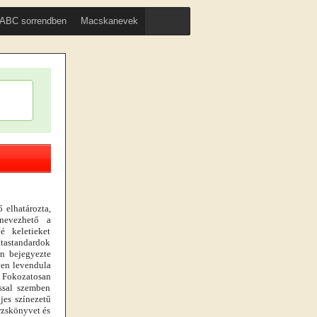
ABC sorrendben
Macskanevek
 elhatározta,
 nevezhető a
é keletieket
jtastandardok
an bejegyezte
ven levendula
. Fokozatosan
ussal szemben
jes színezetű
rzskönyvet és