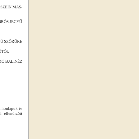
SZEIN MÁS-
ÖRÖS JEGYŰ
ZÚ SZŐRŰRE
ŐTŐL
ZÓ BALINÉZ
i honlapok és
l ellenőrzött