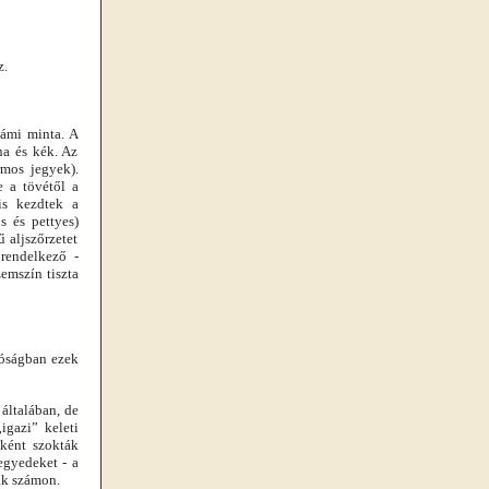
z.
iámi minta. A
na és kék. Az
rmos jegyek).
 a tövétől a
is kezdtek a
s és pettyes)
ű aljszőrzetet
 rendelkező -
zemszín tiszta
alóságban ezek
 általában, de
igazi” keleti
űként szokták
 egyedeket - a
ják számon.