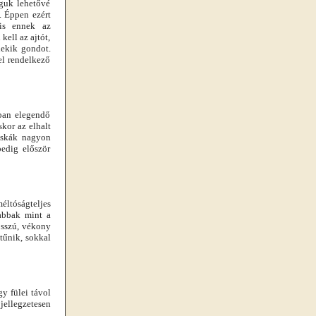
águk lehetővé
. Éppen ezért
 is ennek az
ell az ajtót,
nekik gondot.
el rendelkező
ában elegendő
skor az elhalt
acskák nagyon
edig először
éltóságteljes
abbak mint a
osszú, vékony
tűnik, sokkal
y fülei távol
jellegzetesen