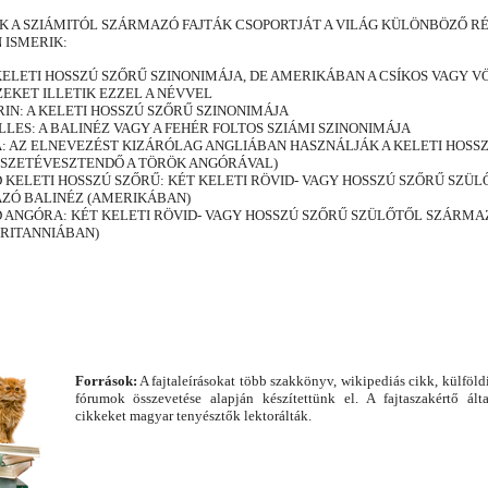
K A SZIÁMITÓL SZÁRMAZÓ FAJTÁK CSOPORTJÁT A VILÁG KÜLÖNBÖZŐ RÉ
 ISMERIK:
 KELETI HOSSZÚ SZŐRŰ SZINONIMÁJA, DE AMERIKÁBAN A CSÍKOS VAGY V
EKET ILLETIK EZZEL A NÉVVEL
N: A KELETI HOSSZÚ SZŐRŰ SZINONIMÁJA
LES: A BALINÉZ VAGY A FEHÉR FOLTOS SZIÁMI SZINONIMÁJA
: AZ ELNEVEZÉST KIZÁRÓLAG ANGLIÁBAN HASZNÁLJÁK A KELETI HOSS
SSZETÉVESZTENDŐ A TÖRÖK ANGÓRÁVAL)
 KELETI HOSSZÚ SZŐRŰ: KÉT KELETI RÖVID- VAGY HOSSZÚ SZŐRŰ SZÜL
ZÓ BALINÉZ (AMERIKÁBAN)
 ANGÓRA: KÉT KELETI RÖVID- VAGY HOSSZÚ SZŐRŰ SZÜLŐTŐL SZÁRMA
BRITANNIÁBAN)
Források:
A fajtaleírásokat több szakkönyv, wikipediás cikk, külföld
fórumok összevetése alapján készítettünk el. A fajtaszakértő álta
cikkeket magyar tenyésztők lektorálták.