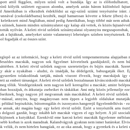
apott attól függően, milyen színű volt a bundája. Így az is előfordulhatott
zínű kölyök született egyazon alomba, amelyek aztán három különböző fajtan
l Amerikában is elkezdtek érdeklődni az egy-színű sziámi tenyésztése iránt.
vannával (csokoládébarna) kezdték, majd hamarosan követte a fekete (ében) és 
n keletkezett mind Angliában, mind pedig Amerikában, hogy többé már nem adtak 
 színnek, hanem minden színárnyalatot egy kalap alá vettek, és közös fajtanévvel,
rtották nyilván. A keleti rövid szőrűek színárnyalatai olyannyira megszaporodtak
ak a fajtáknak, amelyeket szinte valamennyi lehetséges színben tenyésztenek. E
 fogadják el az összes színt.
glepő az az információ, hogy a keleti rövid szőrű temperamentuma alapjaiban
 Beszédes macskák, nagyon sok figyelmet követelnek gazdájuktól, és nem 
áttérben. A keleti rövid szőrűek nagyon szeretetteljes és bújós macskák. Szer
y akár a nyakában - aludni, és imádják, ha dédelgetik, babusgatják őket. E
egyszerűen tolakodónak tartják, mások viszont élvezik, hogy macskájuk így 
eti az emberi társaságot. A keleti rövid szőrűek borzalmasan kíváncsiskodó macská
eg tőlük. Vendégeinknek nem nagyon kell keresgélni a macskát; amint belépne
han hozzájuk, és átkutatja zsebeiket és táskáikat. Ami még közös jellemzője eze
 őseiknek, hogy nagyon jól megvannak más macskákkal. A keleti rövid szőrűek 
y-mással, annyira, hogy magányosan nem éppen a legjobb oldalukat mutatják.
 például bepiszkítás, bútorrongálás és iszonyatos hangerejű figyelemfelhívás - ez
ie annak, aki magára hagy egy keleti rövid szőrűt. Ezért a tenyésztők arra ösztö
dolgozó gazdát, hogy inkább két macskát vigyen el egy helyett. A jól szocial
l kijönnek a kutyákkal. Ezenkívül eme karcsú keleti macskák figyelemre méltóan
dősebb korban is azok maradnak. Kalandvágyuk gyakran nem ismer határokat. Elvisel
k velük, és nem hirtelen haragúak, ez az oka annak, hogy a gyerekek és a keleti 