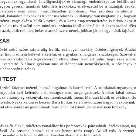
egvannak egymással. Intelligenciájuk és társasági, emberközpontú beállítotts
nagyon gyorsan tanulnak különféle trükköket, és élvezettel be is mutatják azokat
oktatásuk nem jelent megoldhatatlan problémát. Van azonban hátulütője
nak, kalandor léleknek és kíváncsiskodásnak - villámgyorsan megtanulják, hogyan k
rényt, vagy akár a hűtőt kinyitni, és a karos csap üzemeltetése is ritkán okoz 
a keleti rövid szőrű nem mindenki számára ideális háziállat. A kevés szabadidőv
azok, akik csöndes, békés macskát szeretnének, jobban járnak egy másik fajtával.
ZÁS
rövid szőrű szőre szinte alig hullik, ezért igen csekély törődést igényel. Által
er finom sörtéjű kefével átkefélni, és a gyakori simogatás is szükséges. Szőrváltá
dves szarvasbőrrel a leg-célszerűbb eltávolítani. Nem árt tudni, hogy ezek a m
k ivaréretté. A hímek gyakran már öt hónaposán nemzőképesek, a nőstények p
at hónaposán tüzelnek.
 TEST
d szőrű közepes méretű, hosszú, rugalmas és karcsú testű. A macskának ruganyos, m
enyomást kell keltenie, a durvaságok nem megengedettek. A hátsó lábai hossz
ábak viszonylag vékonyak, csontszerkezetük finom. Mancsai kicsik és oválisak. H
nyedő. Nyaka karcsú és kecses. Bár a tipikus keleti rövid szőrű nagyon vékonynak 
nt első rá-nézésre gondolnánk. Valójában jól izmolt, és messze nem törékeny.
ás és ék alakú, tökéletes vonalához kis pofazacskók párosulnak. Széles alapú, nag
stól. Az orrvonal hosszú és nincs benne törés (stop). Az áll erős. A szemei 
”, mandulavágásúak és dőltek. Emellett élettelik és kifejezőek.