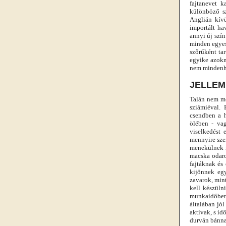
fajtanevet k
különböző s
Anglián kívü
importált ha
annyi új szí
minden egyes
szőrűként ta
egyike azokn
nem mindenhol
JELLEM
Talán nem me
sziámiéval.
csendben a h
ölében - vag
viselkedést 
mennyire szer
menekülnek m
macska odaro
fajtáknak és
kijönnek eg
zavarok, mint
kell készüln
munkaidőben 
általában jó
aktívak, s i
durván bánna