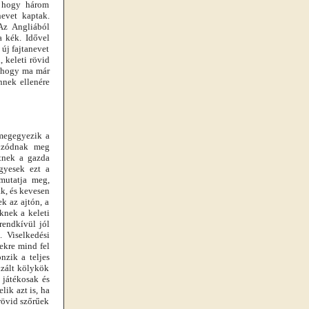
, hogy három
evet kaptak.
 Az Angliából
a kék. Idővel
új fajtanevet
 keleti rövid
, hogy ma már
nnek ellenére
 megegyezik a
húzódnak meg
etnek a gazda
gyesek ezt a
mutatja meg,
k, és kevesen
k az ajtón, a
knek a keleti
rendkívül jól
 Viselkedési
ekre mind fel
nzik a teljes
izált kölykök
 játékosak és
ik azt is, ha
rövid szőrűek