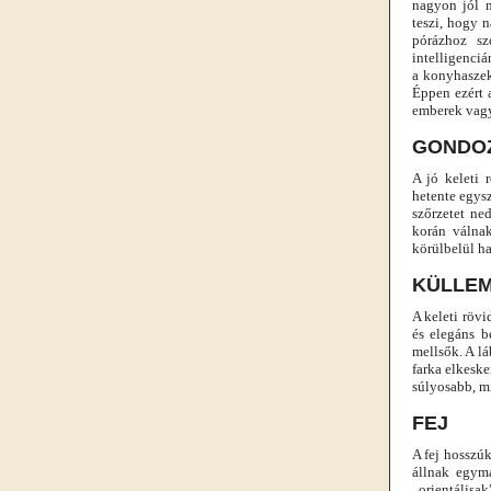
nagyon jól m
teszi, hogy 
pórázhoz sz
intelligenciá
a konyhaszek
Éppen ezért 
emberek vagy 
GONDO
A jó keleti 
hetente egysz
szőrzetet ne
korán válna
körülbelül h
KÜLLEM
A keleti rövi
és elegáns b
mellsők. A l
farka elkeske
súlyosabb, mi
FEJ
A fej hosszúk
állnak egymá
„orientálisak