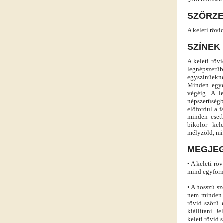
SZŐRZE
A keleti rövi
SZÍNEK
A keleti röv
legnépszerűb
egyszínűekné
Minden egyes
végéig. A l
népszerűségb
előfordul a f
minden esetb
bikolor - kel
mélyzöld, min
MEGJE
• A keleti rö
mind egyform
• A hosszú sz
nem minden e
rövid szőrű 
kiállítani. J
keleti rövid 