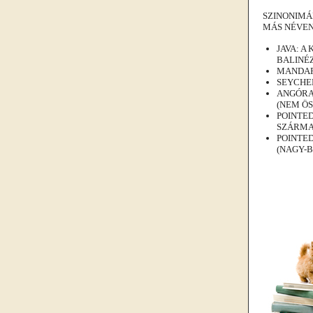
SZINONIMÁ
MÁS NÉVEN
JAVA: A
BALINÉZ
MANDARI
SEYCHEL
ANGÓRA
(NEM Ö
POINTED
SZÁRMA
POINTED
(NAGY-